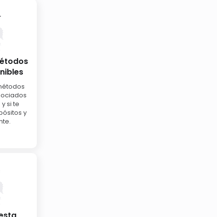
métodos
nibles
métodos
sociados
ú
y si te
ósitos y
nte.
esta