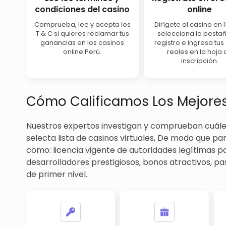
condiciones del casino
online
Comprueba, lee y acepta los
Dirígete al
casino en 
T & C si quieres reclamar tus
selecciona la pesta
ganancias en los
casinos
registro e ingresa tus
online Perú.
reales en la hoja 
inscripción.
Cómo Calificamos Los Mejores
Nuestros expertos investigan y comprueban cuále
selecta lista de casinos virtuales
, De modo que para
como: licencia vigente de autoridades legítimas p
desarrolladores prestigiosos, bonos atractivos, pa
de primer nivel.