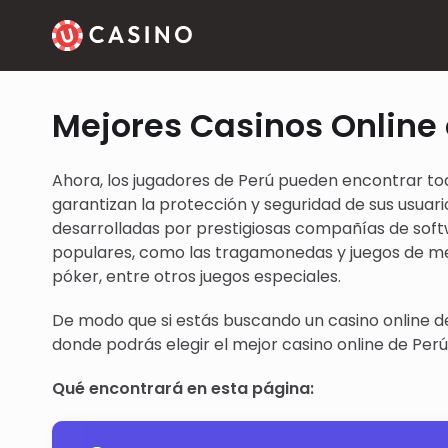
Mejores Casinos Online 
Ahora, los jugadores de Perú pueden encontrar to
garantizan la protección y seguridad de sus usuari
desarrolladas por prestigiosas compañías de softw
populares, como las tragamonedas y juegos de mesa
póker, entre otros juegos especiales.
De modo que si estás buscando un casino online d
donde podrás elegir el mejor casino online de Per
Qué encontrará en esta página: