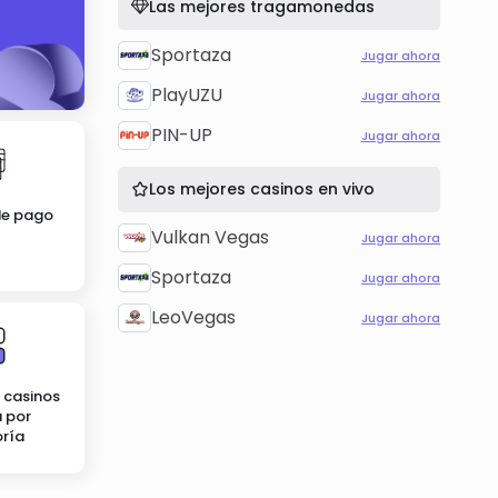
Las mejores tragamonedas
Honduras
Costa Rica
Sportaza
Jugar ahora
Paraguay
PlayUZU
Jugar ahora
Dominicana
PIN-UP
Jugar ahora
Nicaragua
Los mejores casinos en vivo
Haïti
e pago
Vulkan Vegas
El Salvador
Jugar ahora
Sportaza
Jugar ahora
LeoVegas
Jugar ahora
 casinos
a por
ría