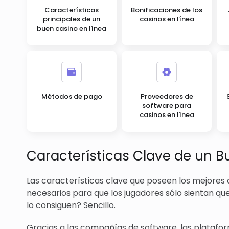
Características
Bonificaciones de los
principales de un
casinos en línea
buen casino en línea
Métodos de pago
Proveedores de
software para
casinos en línea
Características Clave de un B
Las características clave que poseen los
mejores c
necesarios para que los jugadores sólo sientan qu
lo consiguen? Sencillo.
Gracias a las compañías de software, las platafo