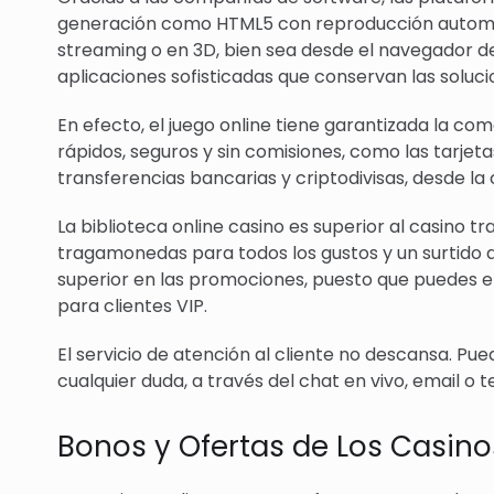
generación como HTML5 con reproducción automátic
streaming o en 3D, bien sea desde el navegador de
aplicaciones sofisticadas que conservan las solucio
En efecto, el juego online tiene garantizada la co
rápidos, seguros y sin comisiones, como las tarjet
transferencias bancarias y criptodivisas, desde l
La biblioteca online casino es superior al casino
tragamonedas para todos los gustos y un surtido d
superior en las promociones, puesto que puedes 
para clientes VIP.
El servicio de atención al cliente no descansa. Pu
cualquier duda, a través del chat en vivo, email o t
Bonos y Ofertas de Los Casino